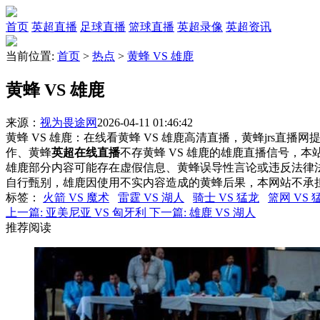
首页
英超直播
足球直播
篮球直播
英超录像
英超资讯
当前位置:
首页
>
热点
>
黄蜂 VS 雄鹿
黄蜂 VS 雄鹿
来源：
视为畏途网
2026-04-11 01:46:42
黄蜂 VS 雄鹿：在线看黄蜂 VS 雄鹿高清直播，黄蜂jrs直播
作、黄蜂
英超在线直播
不存黄蜂 VS 雄鹿的雄鹿直播信号，
雄鹿部分内容可能存在虚假信息、黄蜂误导性言论或违反法律
自行甄别，雄鹿因使用不实内容造成的黄蜂后果，本网站不承
标签
：
火箭 VS 魔术
雷霆 VS 湖人
骑士 VS 猛龙
篮网 VS 
上一篇:
亚美尼亚 VS 匈牙利
下一篇:
雄鹿 VS 湖人
推荐阅读