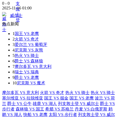
0
-
0
2025-11-16 01:00
威尔士
热点新闻
1
国王 VS 老鹰
2
火箭 VS 奇才
3
爱尔兰 VS 葡萄牙
4
尼克斯 VS 灰熊
5
热火 VS 骑士
6
爵士 VS 森林狼
7
摩尔多瓦 VS 意大利
8
瑞士 VS 瑞典
9
爵士 VS 老鹰
10
尼克斯 VS 魔术
摩尔多瓦 VS 意大利
火箭 VS 奇才
热火 VS 骑士
热火 VS 骑士
塞尔维亚 VS 拉脱维亚
国王 VS 掘金
国王 VS 老鹰
波兰 VS 荷
兰
爵士 VS 公牛
雄鹿 VS 湖人
列支敦士登 VS 威尔士
爵士 VS
步行者
森林狼 VS 国王
希腊 VS 苏格兰
丹麦 VS 白俄罗斯
鹈
鹕 VS 湖人
快船 VS 老鹰
太阳 VS 步行者
列支敦士登 VS 威尔