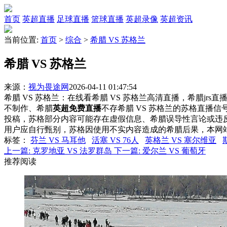
首页
英超直播
足球直播
篮球直播
英超录像
英超资讯
当前位置:
首页
>
综合
>
希腊 VS 苏格兰
希腊 VS 苏格兰
来源：
视为畏途网
2026-04-11 01:47:54
希腊 VS 苏格兰：在线看希腊 VS 苏格兰高清直播，希腊jrs
不制作、希腊
英超免费直播
不存希腊 VS 苏格兰的苏格直播
投稿，苏格部分内容可能存在虚假信息、希腊误导性言论或违
用户应自行甄别，苏格因使用不实内容造成的希腊后果，本网
标签
：
芬兰 VS 马耳他
活塞 VS 76人
英格兰 VS 塞尔维亚
上一篇:
克罗地亚 VS 法罗群岛
下一篇:
爱尔兰 VS 葡萄牙
推荐阅读