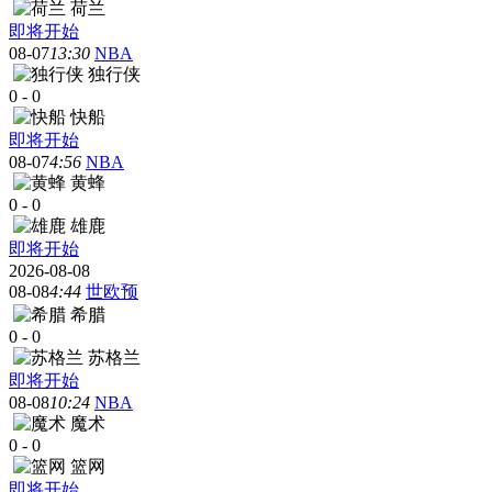
荷兰
即将开始
08-07
13:30
NBA
独行侠
0
-
0
快船
即将开始
08-07
4:56
NBA
黄蜂
0
-
0
雄鹿
即将开始
2026-08-08
08-08
4:44
世欧预
希腊
0
-
0
苏格兰
即将开始
08-08
10:24
NBA
魔术
0
-
0
篮网
即将开始