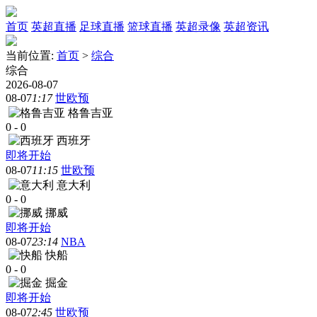
首页
英超直播
足球直播
篮球直播
英超录像
英超资讯
当前位置:
首页
>
综合
综合
2026-08-07
08-07
1:17
世欧预
格鲁吉亚
0
-
0
西班牙
即将开始
08-07
11:15
世欧预
意大利
0
-
0
挪威
即将开始
08-07
23:14
NBA
快船
0
-
0
掘金
即将开始
08-07
2:45
世欧预