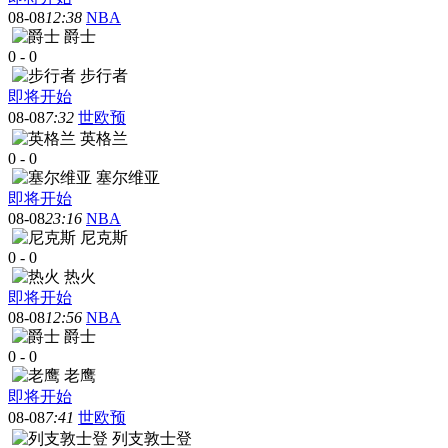
08-08
12:38
NBA
爵士
0
-
0
步行者
即将开始
08-08
7:32
世欧预
英格兰
0
-
0
塞尔维亚
即将开始
08-08
23:16
NBA
尼克斯
0
-
0
热火
即将开始
08-08
12:56
NBA
爵士
0
-
0
老鹰
即将开始
08-08
7:41
世欧预
列支敦士登