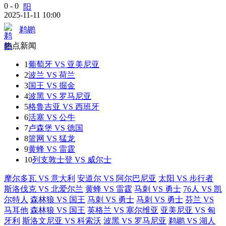
0
-
0
2025-11-11 10:00
鹈鹕
热点新闻
1
葡萄牙 VS 亚美尼亚
2
波兰 VS 荷兰
3
国王 VS 掘金
4
波黑 VS 罗马尼亚
5
格鲁吉亚 VS 西班牙
6
活塞 VS 公牛
7
卢森堡 VS 德国
8
篮网 VS 猛龙
9
黄蜂 VS 雷霆
10
列支敦士登 VS 威尔士
摩尔多瓦 VS 意大利
安道尔 VS 阿尔巴尼亚
太阳 VS 步行者
斯洛伐克 VS 北爱尔兰
黄蜂 VS 雷霆
马刺 VS 勇士
76人 VS 凯
尔特人
森林狼 VS 国王
马刺 VS 勇士
马刺 VS 勇士
芬兰 VS
马耳他
森林狼 VS 国王
英格兰 VS 塞尔维亚
亚美尼亚 VS 匈
牙利
斯洛文尼亚 VS 科索沃
波黑 VS 罗马尼亚
鹈鹕 VS 湖人