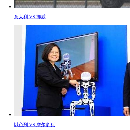
意大利 VS 挪威
以色列 VS 摩尔多瓦