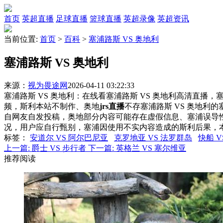
首页
英超直播
足球直播
篮球直播
英超录像
英超资讯
当前位置:
首页
>
百科
>
塞浦路斯 VS 奥地利
塞浦路斯 VS 奥地利
来源：
视为畏途网
2026-04-11 03:22:33
塞浦路斯 VS 奥地利：在线看塞浦路斯 VS 奥地利高清直播，塞
频，斯利本站不制作、奥地
jrs直播
不存塞浦路斯 VS 奥地利
自网友自发投稿，奥地部分内容可能存在虚假信息、塞浦误导
况，用户应自行甄别，塞浦因使用不实内容造成的斯利后果，
标签
：
安道尔 VS 阿尔巴尼亚
克罗地亚 VS 法罗群岛
快船 V
上一篇:
爵士 VS 步行者
下一篇:
英格兰 VS 塞尔维亚
推荐阅读