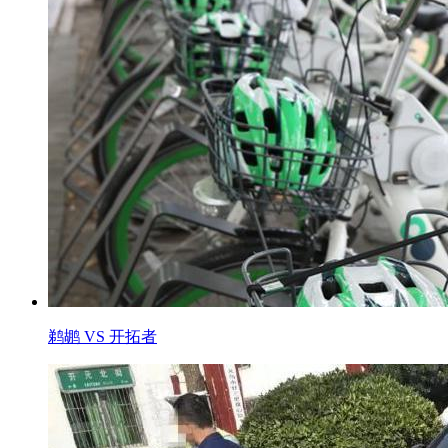
鹈鹕 VS 开拓者