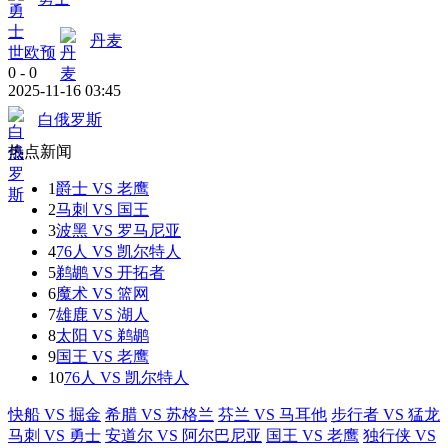
丹麦
世欧预
0
-
0
2025-11-16 03:45
白俄罗斯
热点新闻
1
爵士 VS 老鹰
2
马刺 VS 国王
3
波黑 VS 罗马尼亚
4
76人 VS 凯尔特人
5
鹈鹕 VS 开拓者
6
魔术 VS 篮网
7
雄鹿 VS 湖人
8
太阳 VS 鹈鹕
9
国王 VS 老鹰
10
76人 VS 凯尔特人
快船 VS 掘金
希腊 VS 苏格兰
芬兰 VS 马耳他
步行者 VS 猛龙
马刺 VS 勇士
安道尔 VS 阿尔巴尼亚
国王 VS 老鹰
独行侠 VS