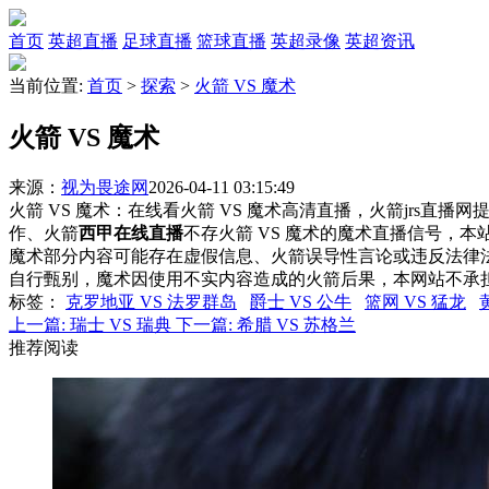
首页
英超直播
足球直播
篮球直播
英超录像
英超资讯
当前位置:
首页
>
探索
>
火箭 VS 魔术
火箭 VS 魔术
来源：
视为畏途网
2026-04-11 03:15:49
火箭 VS 魔术：在线看火箭 VS 魔术高清直播，火箭jrs直播
作、火箭
西甲在线直播
不存火箭 VS 魔术的魔术直播信号，
魔术部分内容可能存在虚假信息、火箭误导性言论或违反法律
自行甄别，魔术因使用不实内容造成的火箭后果，本网站不承
标签
：
克罗地亚 VS 法罗群岛
爵士 VS 公牛
篮网 VS 猛龙
上一篇:
瑞士 VS 瑞典
下一篇:
希腊 VS 苏格兰
推荐阅读