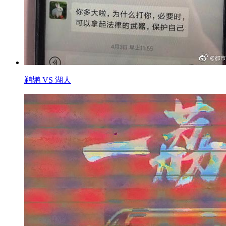
鹈鹕 VS 湖人