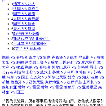
1
活塞 VS 76人
2
法国 VS 乌克兰
3
国王 VS 老鹰
4
太阳 VS 步行者
5
国王 VS 掘金
6
魔术 VS 篮网
7
独行侠 VS 快船
8
斯洛伐克 VS 北爱尔兰
9
土耳其 VS 保加利亚
10
芬兰 VS 马耳他
鹈鹕 VS 开拓者
奇才 VS 篮网
卢森堡 VS 德国
尼克斯 VS 灰熊
太阳 VS 鹈鹕
列支敦士登 VS 威尔士
以色列 VS 摩尔多瓦
意
大利 VS 挪威
鹈鹕 VS 开拓者
阿尔巴尼亚 VS 英格兰
爵士 VS
步行者
列支敦士登 VS 威尔士
芬兰 VS 马耳他
希腊 VS 苏格
兰
马刺 VS 国王
安道尔 VS 阿尔巴尼亚
雄鹿 VS 湖人
波兰 VS
荷兰
葡萄牙 VS 亚美尼亚
克罗地亚 VS 法罗群岛
土耳其 VS
保加利亚
黄蜂 VS 雷霆
黄蜂 VS 雷霆
葡萄牙 VS 亚美尼亚
森
林狼 VS 国王
『视为畏途网』所有赛事直播信号源均由用户收集或从搜索引
擎中搜索整理获得，所有内容均来自互联网，我们自身不提供