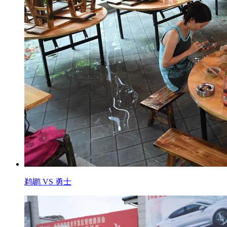
鹈鹕 VS 勇士