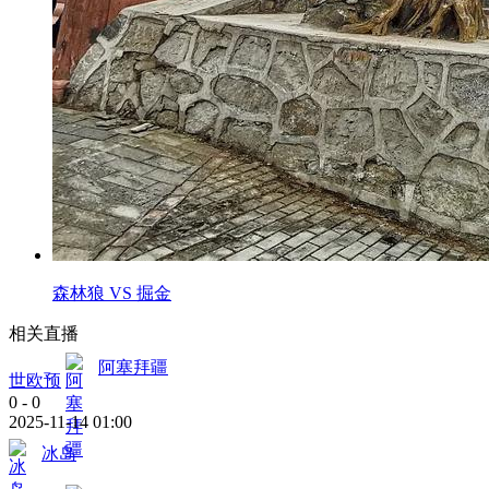
森林狼 VS 掘金
相关直播
阿塞拜疆
世欧预
0
-
0
2025-11-14 01:00
冰岛