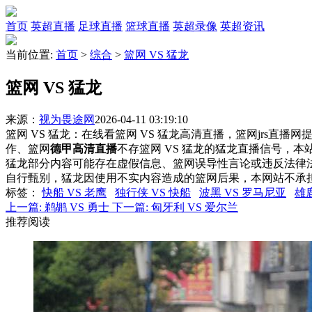
首页
英超直播
足球直播
篮球直播
英超录像
英超资讯
当前位置:
首页
>
综合
>
篮网 VS 猛龙
篮网 VS 猛龙
来源：
视为畏途网
2026-04-11 03:19:10
篮网 VS 猛龙：在线看篮网 VS 猛龙高清直播，篮网jrs直播
作、篮网
德甲高清直播
不存篮网 VS 猛龙的猛龙直播信号，
猛龙部分内容可能存在虚假信息、篮网误导性言论或违反法律
自行甄别，猛龙因使用不实内容造成的篮网后果，本网站不承
标签
：
快船 VS 老鹰
独行侠 VS 快船
波黑 VS 罗马尼亚
雄鹿
上一篇:
鹈鹕 VS 勇士
下一篇:
匈牙利 VS 爱尔兰
推荐阅读