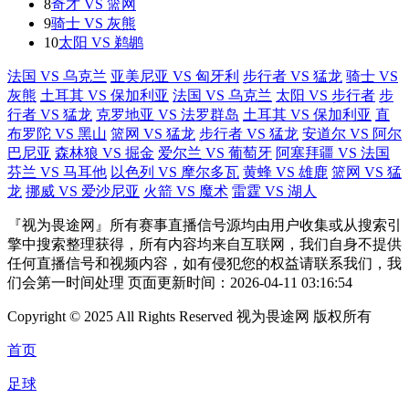
8
奇才 VS 篮网
9
骑士 VS 灰熊
10
太阳 VS 鹈鹕
法国 VS 乌克兰
亚美尼亚 VS 匈牙利
步行者 VS 猛龙
骑士 VS
灰熊
土耳其 VS 保加利亚
法国 VS 乌克兰
太阳 VS 步行者
步
行者 VS 猛龙
克罗地亚 VS 法罗群岛
土耳其 VS 保加利亚
直
布罗陀 VS 黑山
篮网 VS 猛龙
步行者 VS 猛龙
安道尔 VS 阿尔
巴尼亚
森林狼 VS 掘金
爱尔兰 VS 葡萄牙
阿塞拜疆 VS 法国
芬兰 VS 马耳他
以色列 VS 摩尔多瓦
黄蜂 VS 雄鹿
篮网 VS 猛
龙
挪威 VS 爱沙尼亚
火箭 VS 魔术
雷霆 VS 湖人
『视为畏途网』所有赛事直播信号源均由用户收集或从搜索引
擎中搜索整理获得，所有内容均来自互联网，我们自身不提供
任何直播信号和视频内容，如有侵犯您的权益请联系我们，我
们会第一时间处理 页面更新时间：2026-04-11 03:16:54
Copyright © 2025 All Rights Reserved 视为畏途网 版权所有
首页
足球