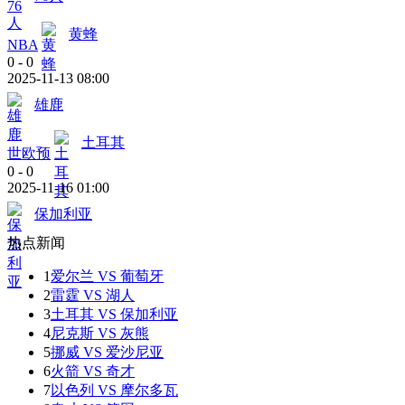
黄蜂
NBA
0
-
0
2025-11-13 08:00
雄鹿
土耳其
世欧预
0
-
0
2025-11-16 01:00
保加利亚
热点新闻
1
爱尔兰 VS 葡萄牙
2
雷霆 VS 湖人
3
土耳其 VS 保加利亚
4
尼克斯 VS 灰熊
5
挪威 VS 爱沙尼亚
6
火箭 VS 奇才
7
以色列 VS 摩尔多瓦