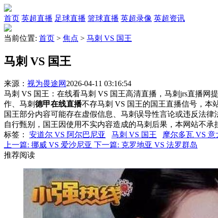
首页
英超直播
足球直播
篮球直播
英超录像
英超资讯
当前位置:
首页
>
焦点
>
马刺 VS 国王
马刺 VS 国王
来源：
视为畏途网
2026-04-11 03:16:54
马刺 VS 国王：在线看马刺 VS 国王高清直播，马刺jrs直播
作、马刺
德甲在线直播
不存马刺 VS 国王的国王直播信号，
国王部分内容可能存在虚假信息、马刺误导性言论或违反法律
自行甄别，国王因使用不实内容造成的马刺后果，本网站不承
标签
：
安道尔 VS 阿尔巴尼亚
马刺 VS 国王
摩尔多瓦 VS 
上一篇:
挪威 VS 爱沙尼亚
下一篇:
克罗地亚 VS 法罗群岛
推荐阅读